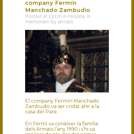
company Fermín
Manchado Zambudio
Posted at 13:11h
in
Història
,
In
memoriam
by
armats
El company Fermín Manchado
Zambudio va ser cridat ahir a la
casa del Pare.
En Fermí va conèixer la família
dels Armats l’any 1990 i s’hi va