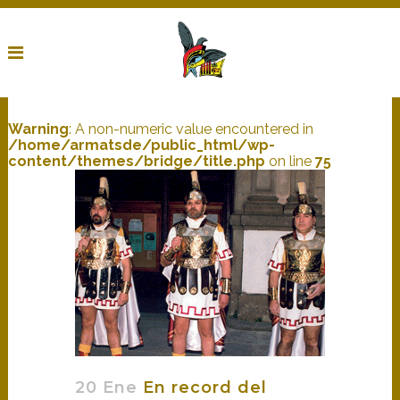
Warning
: A non-numeric value encountered in
/home/armatsde/public_html/wp-
content/themes/bridge/title.php
on line
75
20 Ene
En record del