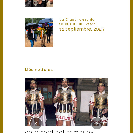
La Diada, onze de
setembre del 2025
11 septiembre, 2025
Més notícies
ouse !
en record del company
armats 