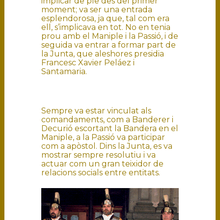
implicar de ple des del primer
moment; va ser una entrada
esplendorosa, ja que, tal com era
ell, s’implicava en tot. No en tenia
prou amb el Maniple i la Passió, i de
seguida va entrar a formar part de
la Junta, que aleshores presidia
Francesc Xavier Peláez i
Santamaria.
Sempre va estar vinculat als
comandaments, com a Banderer i
Decurió escortant la Bandera en el
Maniple, a la Passió va participar
com a apòstol. Dins la Junta, es va
mostrar sempre resolutiu i va
actuar com un gran teixidor de
relacions socials entre entitats.