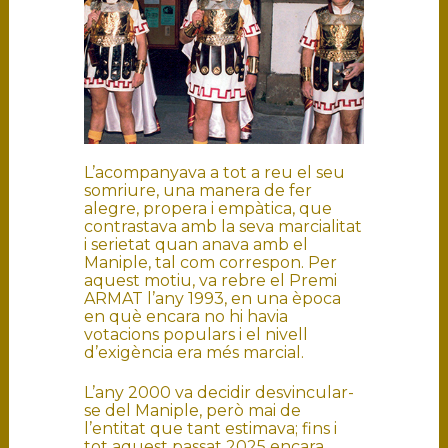
L’acompanyava a tot a reu el seu
somriure, una manera de fer
alegre, propera i empàtica, que
contrastava amb la seva marcialitat
i serietat quan anava amb el
Maniple, tal com correspon. Per
aquest motiu, va rebre el Premi
ARMAT l’any 1993, en una època
en què encara no hi havia
votacions populars i el nivell
d’exigència era més marcial.
L’any 2000 va decidir desvincular-
se del Maniple, però mai de
l’entitat que tant estimava; fins i
tot aquest passat 2025 encara