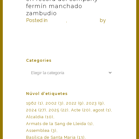
fermín manchado
alcanar 
rum
,
zambudio
castelló
Posted in
Història
,
In memoriam
by
Posted in
2
armats
by
armats
Categories
Categories
Núvol d’etiquetes
1962
(1)
2002
(3)
2022
(9)
2023
(9)
2024
(27)
2025
(22)
Acte
(20)
agost
(1)
Alcaldia
(10)
Armats de la Sang de Lleida
(1)
Assemblea
(3)
Basílica de Santa Maria
(13)