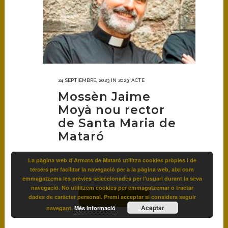
24 SEPTIEMBRE, 2023
IN
2023
,
ACTE
Mossèn Jaime
Moyà nou rector
de Santa Maria de
Mataró
La pàgina web d'Armats de Mataró utilitza cookies pròpies i de
tercers per facilitar la navegació per a la pàgina web, així com
emmagatzema les prèvies seleccionades per l'usuari durant la seva
navegació. No utilitzem cookies per emmagatzemar o tractar
dades de caràcter personal. Premi acceptar si considera seguir
SHOW MORE
Aceptar
navegant.
Més informació