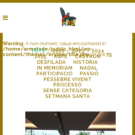
Warning
: A non-numeric value encountered in
/home/armatsde/public_html/wp-
TOTS
2022
2023
2024
content/themes/bridge/title.php
on line
75
2025
ACTE
CASTRUM
DESFILADA
HISTÒRIA
IN MEMORIAM
NADAL
PARTICIPACIÓ
PASSIÓ
PESSEBRE VIVENT
PROCESSÓ
SENSE CATEGORIA
SETMANA SANTA