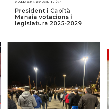
23 JUNIO, 2025
IN
2025
,
ACTE
,
HISTÒRIA
President i Capità
Manaia votacions i
legislatura 2025-2029