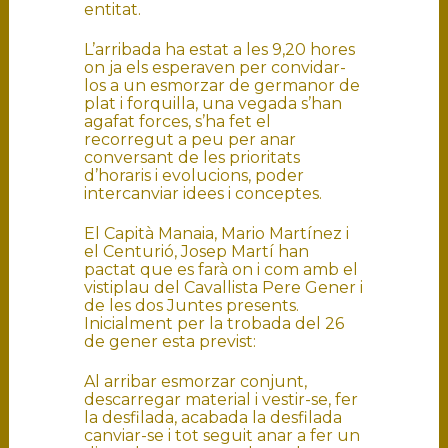
entitat.
L’arribada ha estat a les 9,20 hores
on ja els esperaven per convidar-
los a un esmorzar de germanor de
plat i forquilla, una vegada s’han
agafat forces, s’ha fet el
recorregut a peu per anar
conversant de les prioritats
d’horaris i evolucions, poder
intercanviar idees i conceptes.
El Capità Manaia, Mario Martínez i
el Centurió, Josep Martí han
pactat que es farà on i com amb el
vistiplau del Cavallista Pere Gener i
de les dos Juntes presents.
Inicialment per la trobada del 26
de gener esta previst:
Al arribar esmorzar conjunt,
descarregar material i vestir-se, fer
la desfilada, acabada la desfilada
canviar-se i tot seguit anar a fer un