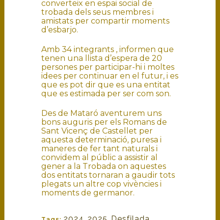
converteix en espai social de
trobada dels seus membres i
amistats per compartir moments
d’esbarjo.
Amb 34 integrants , informen que
tenen una llista d’espera de 20
persones per participar-hi i moltes
idees per continuar en el futur, i es
que es pot dir que es una entitat
que es estimada per ser com son.
Des de Mataró aventurem uns
bons auguris per els Romans de
Sant Vicenç de Castellet per
aquesta determinació, puresa i
maneres de fer tant naturals i
convidem al públic a assistir al
gener a la Trobada on aquestes
dos entitats tornaran a gaudir tots
plegats un altre cop vivències i
moments de germanor.
2024
,
2025
,
Desfilada
,
Tags: