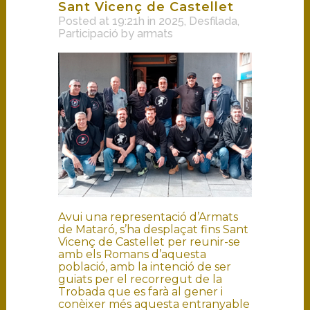
Sant Vicenç de Castellet
Posted at 19:21h
in
2025
,
Desfilada
,
Participació
by
armats
Avui una representació d’Armats
de Mataró, s’ha desplaçat fins Sant
Vicenç de Castellet per reunir-se
amb els Romans d’aquesta
població, amb la intenció de ser
guiats per el recorregut de la
Trobada que es farà al gener i
conèixer més aquesta entranyable