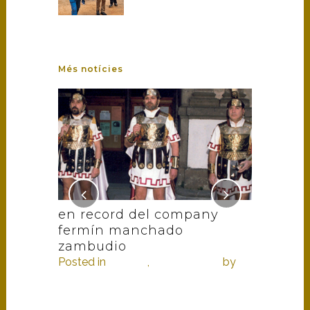
Més notícies
ouse !
en record del company
armats 
fermín manchado
alcanar 
rum
,
zambudio
castelló
Posted in
Història
,
In memoriam
by
Posted in
2
armats
by
armats