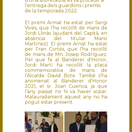
d’una sobretaula, es va procedir a
l’entrega dels guardons i premis
de la temporada 2022.
El premi Armat ha estat per Sergi
Vives, que l’ha recollit de mans de
Jordi Llinàs (ajudant del Capità, en
absència del titular Mario
Martínez). El premi Arnat ha estat
per Fran Cortés, que l’ha recollit
de mans de Mn. Josep Rodríguez.
Pel que fa al Banderer d’Honor,
Jordi Martí ha recollit la placa
commemorativa de mans de
l’Alcalde David Bote. També s’ha
anomenat al Banderer d’Honor
2021, el sr. Joan Cuenca, ja que
l’any passat no hi va haver sopar.
Malauradament aquest any no ha
pogut estar present.