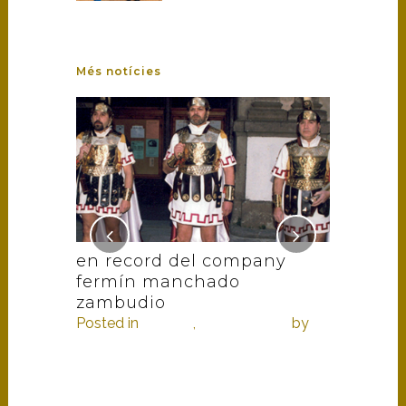
Més notícies
ouse !
en record del company
armats 
fermín manchado
alcanar 
rum
,
zambudio
castelló
Posted in
Història
,
In memoriam
by
Posted in
2
armats
by
armats