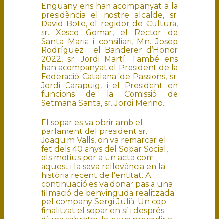
Enguany ens han acompanyat a la
presidència el nostre alcalde, sr.
David Bote, el regidor de Cultura,
sr. Xesco Gomar, el Rector de
Santa Maria i consiliari, Mn. Josep
Rodríguez i el Banderer d’Honor
2022, sr. Jordi Martí. També ens
han acompanyat el President de la
Federació Catalana de Passions, sr.
Jordi Carapuig, i el President en
funcions de la Comissió de
Setmana Santa, sr. Jordi Merino.
El sopar es va obrir amb el
parlament del president sr.
Joaquim Valls, on va remarcar el
fet dels 40 anys del Sopar Social,
els motius per a un acte com
aquest i la seva rellevància en la
història recent de l’entitat. A
continuació es va donar pas a una
filmació de benvinguda realitzada
pel company Sergi Julià. Un cop
finalitzat el sopar en sí i després