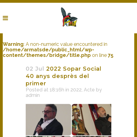
Warning
: A non-numeric value encountered in
/home/armatsde/public_html/wp-
content/themes/bridge/title.php
on line
75
02 Jul
2022 Sopar Social
40 anys desprès del
primer
Posted at 18:16h
in
2022
,
Acte
by
admin