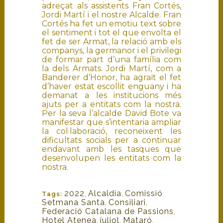
adreçat als assistents Fran Cortés,
Jordi Martí i el nostre Alcalde. Fran
Cortés ha fet un emotiu text sobre
el sentiment i tot el que envolta el
fet de ser Armat, la relació amb els
companys, la germanor i el privilegi
de formar part d’una família com
la dels Armats. Jordi Martí, com a
Banderer d’Honor, ha agraït el fet
d’haver estat escollit enguany i ha
demanat a les institucions més
ajuts per a entitats com la nostra.
Per la seva l’alcalde David Bote va
manifestar que s’intentaria ampliar
la col·laboració, reconeixent les
dificultats socials per a continuar
endavant amb les tasques que
desenvolupen les entitats com la
nostra.
2022
,
Alcaldia
,
Comissió
Tags:
Setmana Santa
,
Consiliari
,
Federació Catalana de Passions
,
Hotel Atenea
,
juliol
,
Mataró
,