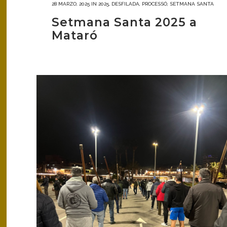
28 MARZO, 2025
IN
2025
,
DESFILADA
,
PROCESSÓ
,
SETMANA SANTA
Setmana Santa 2025 a
Mataró