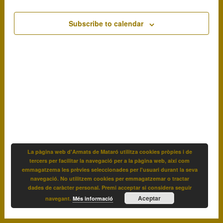
Subscribe to calendar
La pàgina web d'Armats de Mataró utilitza cookies pròpies i de
tercers per facilitar la navegació per a la pàgina web, així com
emmagatzema les prèvies seleccionades per l'usuari durant la seva
navegació. No utilitzem cookies per emmagatzemar o tractar
dades de caràcter personal. Premi acceptar si considera seguir
Aceptar
navegant.
Més informació