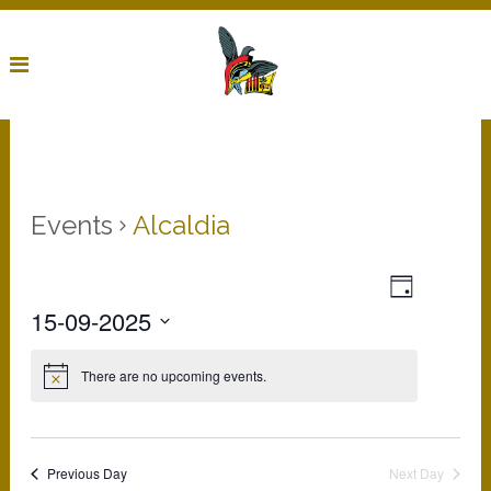
Events
Alcaldia
event
Veures
Day
veures
Navigatio
15-09-2025
navigati
Select
date.
There are no upcoming events.
Previous Day
Next Day