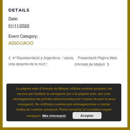
DETAILS
Date:
01/11/2022
Event Category:
ASSOCIACIÓ
Presentació Pàgina Web
4ª Representació a Argentona : “Jesús,
vida desprès de la mort “.
d’Armats de Mataró
La pàgina web d'Armats de Mataró utilitza cookies pròpies i de
tercers per facilitar la navegació per a la pàgina web, així com
emmagatzema les prèvies seleccionades per l'usuari durant la seva
navegació. No utilitzem cookies per emmagatzemar o tractar
dades de caràcter personal. Premi acceptar si considera seguir
Aceptar
navegant.
Més informació