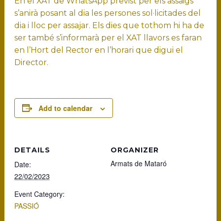
En el XAT de WhatsApp previst per els assaigs
s’anirà posant al dia les persones sol·licitades del
dia i lloc per assajar. Els dies que tothom hi ha de
ser també s’informarà per el XAT llavors es faran
en l’Hort del Rector en l’horari que digui el
Director.
Add to calendar
DETAILS
ORGANIZER
Armats de Mataró
Date:
22/02/2023
Event Category:
PASSIÓ