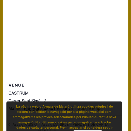
VENUE
CASTRUM
Carrer Sant Simó 13
La pàgina web d'Armats de Mataró utilitza cookies pròpies i de
Mataró
,
Barcelona
08301
Espanya
+ Google Map
tercers per facilitar la navegació per a la pàgina web, així com
emmagatzema les prèvies seleccionades per l'usuari durant la seva
navegació. No utilitzem cookies per emmagatzemar o tractar
Assaig MANIPLE – PENDENT DE CAPITA
Assaig PASSIÓ
dades de caràcter personal. Premi acceptar si considera seguir
MANAIA