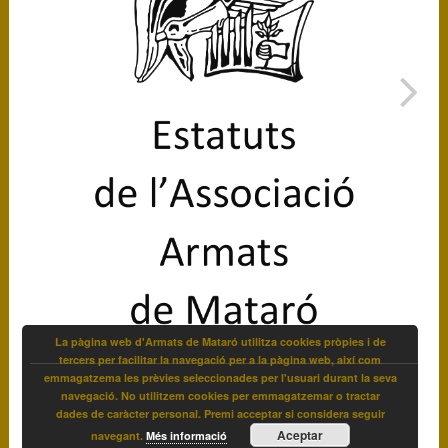
La pàgina web d'Armats de Mataró utilitza cookies pròpies i de
tercers per facilitar la navegació per a la pàgina web, així com
emmagatzema les prèvies seleccionades per l'usuari durant la seva
navegació. No utilitzem cookies per emmagatzemar o tractar
dades de caràcter personal. Premi acceptar si considera seguir
Aceptar
navegant.
Més informació