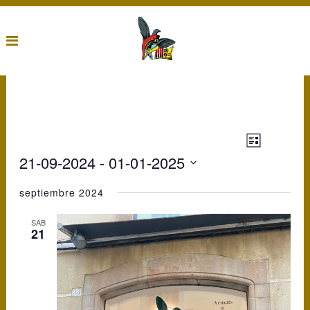
event
Veures
List
veures
Navigatio
21-09-2024
 - 
01-01-2025
navigati
Select
date.
septiembre 2024
SÁB
21