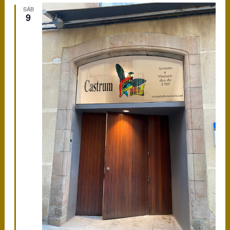
SÁB
9