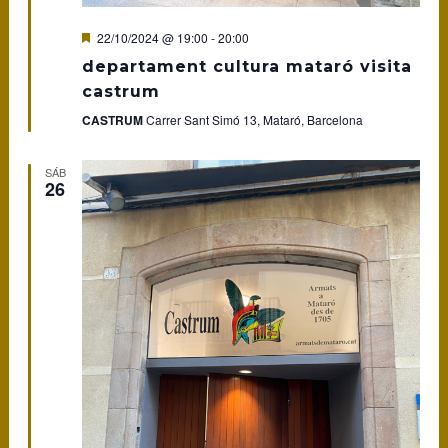
Featured
22/10/2024 @ 19:00
-
20:00
departament cultura mataró visita
castrum
CASTRUM
Carrer Sant Simó 13, Mataró, Barcelona
SÁB
26