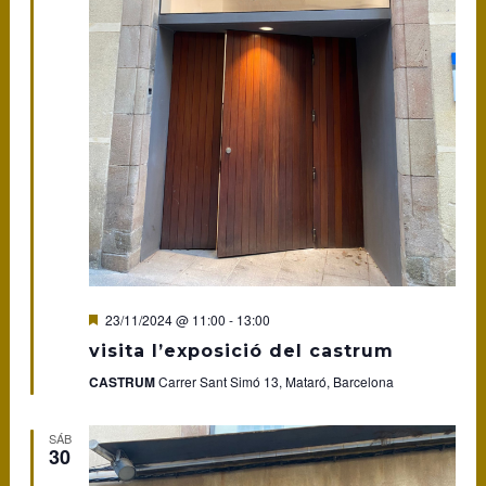
Featured
23/11/2024 @ 11:00
-
13:00
visita l’exposició del castrum
CASTRUM
Carrer Sant Simó 13, Mataró, Barcelona
SÁB
30